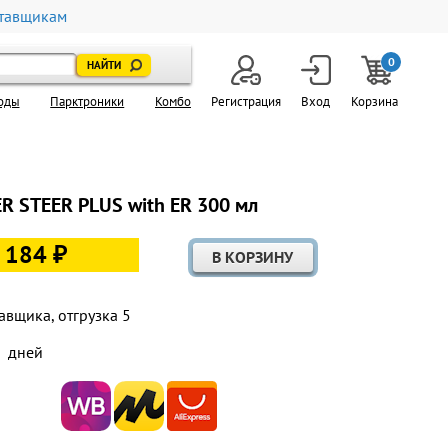
тавщикам
0
оды
Парктроники
Комбо
Регистрация
Вход
Корзина
ER STEER PLUS with ER 300 мл
 184 ₽
авщика, отгрузка 5
дней