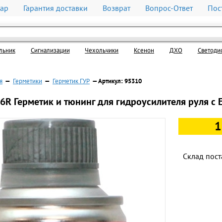
вар
Гарантия доставки
Возврат
Вопрос-Ответ
Пос
льник
Cигнализации
Чехольчики
Ксенон
ДХО
Светоди
я
—
Герметики
—
Герметик ГУР
— Артикул: 95310
26R Герметик и тюнинг для гидроусилителя руля c 
1
Склад пост