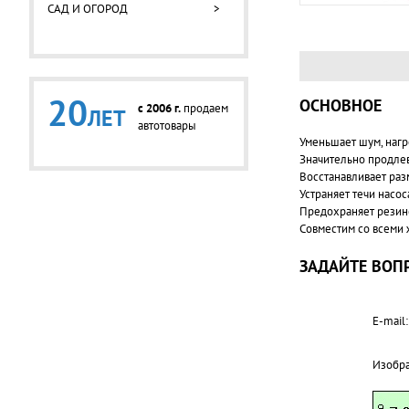
САД И ОГОРОД
>
20
ОСНОВНОЕ
c 2006 г.
продаем
ЛЕТ
автотовары
Уменьшает шум, нагр
Значительно продлев
Восстанавливает раз
Устраняет течи насос
Предохраняет резин
Совместим со всеми 
ЗАДАЙТЕ ВОПР
E-mail:
Изобр