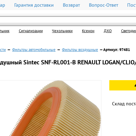
вар
Гарантия доставки
Возврат
Вопрос-Ответ
Пос
льник
Cигнализации
Чехольчики
Ксенон
ДХО
Светоди
асти
—
Фильтры автомобильные
—
Фильтры воздушные
— Артикул: 97481
душный Sintec SNF-RL001-B RENAULT LOGAN/CLIO/
Склад пост