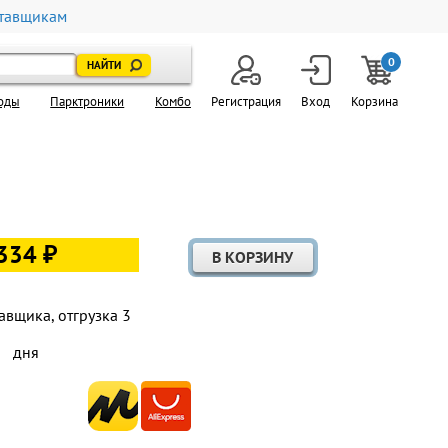
тавщикам
0
оды
Парктроники
Комбо
Регистрация
Вход
Корзина
334 ₽
авщика, отгрузка 3
дня