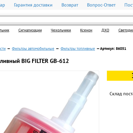
вар
Гарантия доставки
Возврат
Вопрос-Ответ
Пос
льник
Cигнализации
Чехольчики
Ксенон
ДХО
Светоди
асти
—
Фильтры автомобильные
—
Фильтры топливные
— Артикул: 86051
ливный BIG FILTER GB-612
Склад пост