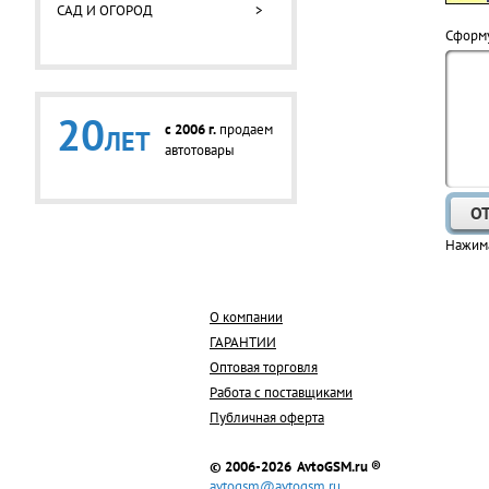
САД И ОГОРОД
>
Cформу
20
c 2006 г.
продаем
ЛЕТ
автотовары
Нажима
О компании
ГАРАНТИИ
Оптовая торговля
Работа с поставщиками
Публичная оферта
© 2006-2026 AvtoGSM.ru ®
avtogsm@avtogsm.ru