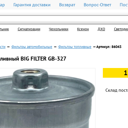
вар
Гарантия доставки
Возврат
Вопрос-Ответ
Пос
льник
Cигнализации
Чехольчики
Ксенон
ДХО
Светоди
асти
—
Фильтры автомобильные
—
Фильтры топливные
— Артикул: 86043
ливный BIG FILTER GB-327
1
Склад пост