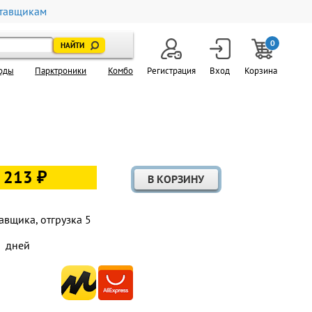
тавщикам
0
оды
Парктроники
Комбо
Регистрация
Вход
Корзина
 213 ₽
авщика, отгрузка 5
дней