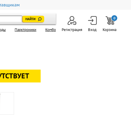
тавщикам
0
оды
Парктроники
Комбо
Регистрация
Вход
Корзина
УТСТВУЕТ