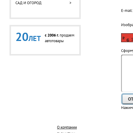
САД И ОГОРОД
>
E-mail:
Изобр
20
c 2006 г.
продаем
ЛЕТ
автотовары
Cформу
Нажима
О компании