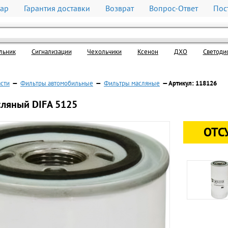
вар
Гарантия доставки
Возврат
Вопрос-Ответ
Пос
льник
Cигнализации
Чехольчики
Ксенон
ДХО
Светоди
асти
—
Фильтры автомобильные
—
Фильтры масляные
— Артикул: 118126
сляный DIFA 5125
ОТС