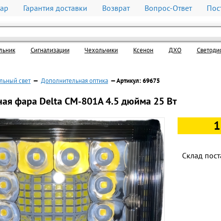
вар
Гарантия доставки
Возврат
Вопрос-Ответ
Пос
льник
Cигнализации
Чехольчики
Ксенон
ДХО
Светоди
льный свет
—
Дополнительная оптика
— Артикул: 69675
ая фара Delta СМ-801A 4.5 дюйма 25 Вт
1
Склад пост