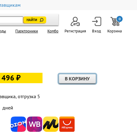
тавщикам
0
оды
Парктроники
Комбо
Регистрация
Вход
Корзина
 496 ₽
авщика, отгрузка 5
дней