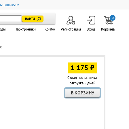
тавщикам
0
оды
Парктроники
Комбо
Регистрация
Вход
Корзина
10
1 175 ₽
Склад поставщика,
отгрузка 5 дней