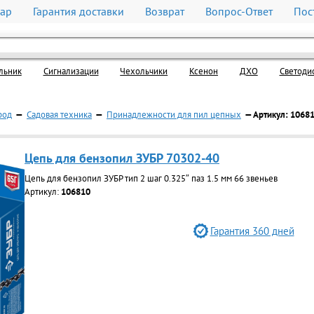
вар
Гарантия доставки
Возврат
Вопрос-Ответ
Пос
льник
Cигнализации
Чехольчики
Ксенон
ДХО
Светоди
род
—
Садовая техника
—
Принадлежности для пил цепных
— Артикул: 1068
Цепь для бензопил ЗУБР 70302-40
Цепь для бензопил ЗУБР тип 2 шаг 0.325″ паз 1.5 мм 66 звеньев
Артикул:
106810
Гарантия 360 дней