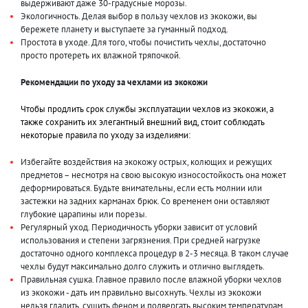
выдерживают даже 30-градусные морозы.
Экологичность. Делая выбор в пользу чехлов из экокожи, вы
бережете планету и выступаете за гуманный подход.
Простота в уходе. Для того, чтобы почистить чехлы, достаточно
просто протереть их влажной тряпочкой.
Рекомендации по уходу за чехлами из экокожи
Чтобы продлить срок службы эксплуатации чехлов из экокожи, а
также сохранить их элегантный внешний вид, стоит соблюдать
некоторые правила по уходу за изделиями:
Избегайте воздействия на экокожу острых, колющих и режущих
предметов – несмотря на свою высокую износостойкость она может
деформироваться. Будьте внимательны, если есть молнии или
застежки на задних карманах брюк. Со временем они оставляют
глубокие царапины или порезы.
Регулярный уход. Периодичность уборки зависит от условий
использования и степени загрязнения. При средней нагрузке
достаточно одного комплекса процедур в 2-3 месяца. В таком случае
чехлы будут максимально долго служить и отлично выглядеть.
Правильная сушка. Главное правило после влажной уборки чехлов
из экокожи - дать им правильно высохнуть. Чехлы из экокожи
нельзя гладить, сушить феном и подвергать высоким температурам