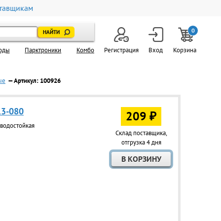
тавщикам
0
оды
Парктроники
Комбо
Регистрация
Вход
Корзина
ые
— Артикул: 100926
13-080
209 ₽
 водостойкая
Склад поставщика,
отгрузка 4 дня