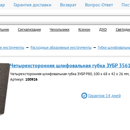
вар
Гарантия доставки
Возврат
Вопрос-Ответ
Пос
льник
Cигнализации
Чехольчики
Ксенон
ДХО
Светоди
е инструменты
—
Расходные абразивные инструменты
—
Губки шлифовальн
Четырехсторонняя шлифовальная губка ЗУБР 356
Четырехсторонняя шлифовальная губка ЗУБР Р80, 100 х 68 х 42 х 26 мм,
Артикул:
100926
Гарантия 14 дней