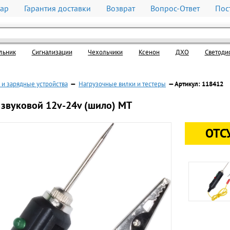
вар
Гарантия доставки
Возврат
Вопрос-Ответ
Пос
льник
Cигнализации
Чехольчики
Ксенон
ДХО
Светоди
 и зарядные устройства
—
Нагрузочные вилки и тестеры
— Артикул: 118412
 звуковой 12v-24v (шило) МТ
ОТС