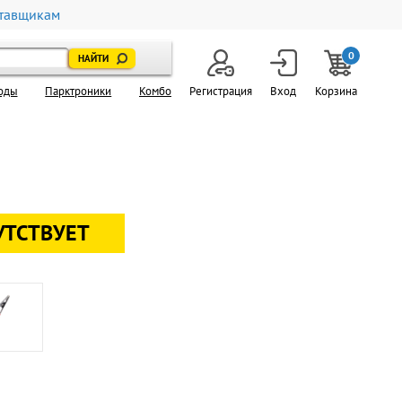
тавщикам
0
оды
Парктроники
Комбо
Регистрация
Вход
Корзина
УТСТВУЕТ