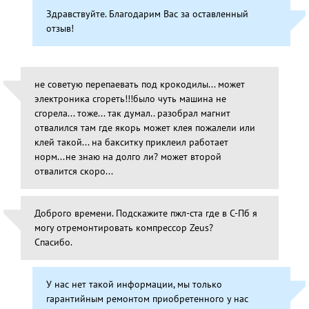
Здравствуйте. Благодарим Вас за оставленный
отзыв!
не советую перепаевать под крокодилы... может
электроника сгореть!!!было чуть машина не
сгорела... тоже... так думал.. разобрал магнит
отвалился там где якорь может клея пожалели или
клей такой... на бакситку приклеил работает
норм...не знаю на долго ли? может второй
отвалится скоро...
Доброго времени. Подскажите пжл-ста где в С-Пб я
могу отремонтировать компрессор Zeus?
Спасибо.
У нас нет такой информации, мы только
гарантийным ремонтом приобретенного у нас