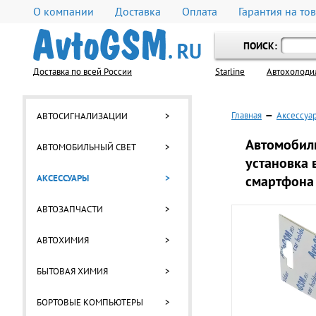
О компании
Доставка
Оплата
Гарантия на то
ПОИСК:
Доставка по всей России
Starline
Автохолоди
Главная
—
Аксессуа
АВТОСИГНАЛИЗАЦИИ
>
Автомобиль
АВТОМОБИЛЬНЫЙ СВЕТ
>
установка 
АКСЕССУАРЫ
>
смартфона
АВТОЗАПЧАСТИ
>
АВТОХИМИЯ
>
БЫТОВАЯ ХИМИЯ
>
БОРТОВЫЕ КОМПЬЮТЕРЫ
>