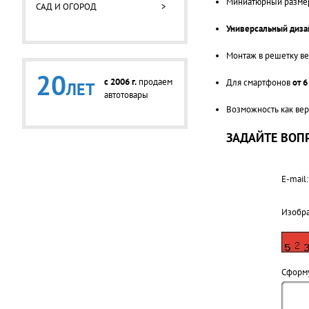
Миниатюрный разме
САД И ОГОРОД
>
Универсальный диза
Монтаж в решетку в
20
c 2006 г.
продаем
Для смартфонов
от 
ЛЕТ
автотовары
Возможность как вер
ЗАДАЙТЕ ВОПР
E-mail:
Изобр
Cформу