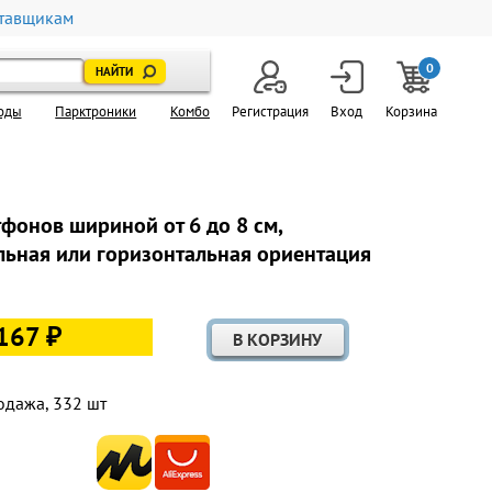
тавщикам
0
оды
Парктроники
Комбо
Регистрация
Вход
Корзина
фонов шириной от 6 до 8 см,
альная или горизонтальная ориентация
167 ₽
одажа, 332 шт