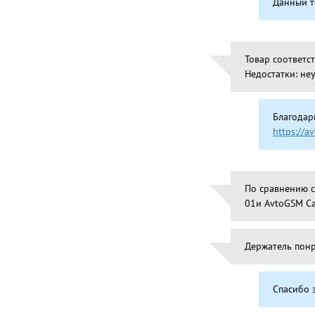
Данный т
Товар соответст
Недостатки: не
Благодар
https://a
По сравнению с
01и AvtoGSM Ca
Держатель понр
Спасибо з