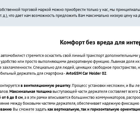
обственной торговой маркой можно приобрести только у нас, мы принципиальн
т. д.), что дает нам возможность предложить Вам максимально низкую цену на
Комфорт без вреда для инте
 автомобилист стремится оснастить свой личный транспорт дополнительными
удобство или просто выполняющими декоративную функцию. Львиная доля их 
е захламленности. Специально для людей, ценящих свободное пространство,
бильный держатель для смартфона -
AvtoGSM Car Holder 02
.
онтируется
в вентиляционную решетку
. Процесс установки несложен, и Вы ле
алов.
Максимальная толщина
выступающей части держателя составляет всего
й
от 6 до 8 см
, а в эти рамки вписывается большинство коммуникаторов, распр
яние между боковыми частями держателя, обеспечивает надежную фиксацию у
ованию
Вы сможете задать
как вертикальную, так и горизонтальную ориентац