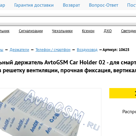
вар
Гарантия доставки
Возврат
Вопрос-Ответ
Пос
льник
Cигнализации
Чехольчики
Ксенон
ДХО
Светоди
ры
—
Держатели
—
Телефон / смартфон
—
Воздуховод
— Артикул: 10625
ный держатель AvtoGSM Car Holder 02 - для смарт
в решетку вентиляции, прочная фиксация, вертик
Распр