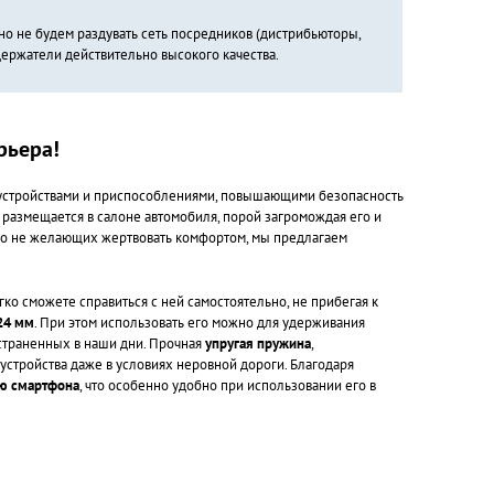
о не будем раздувать сеть посредников (дистрибьюторы,
 держатели действительно высокого качества.
рьера!
 устройствами и приспособлениями, повышающими безопасность
размещается в салоне автомобиля, порой загромождая его и
 но не желающих жертвовать комфортом, мы предлагаем
гко сможете справиться с ней самостоятельно, не прибегая к
24 мм
. При этом использовать его можно для удерживания
остраненных в наши дни. Прочная
упругая пружина
,
стройства даже в условиях неровной дороги. Благодаря
ию смартфона
, что особенно удобно при использовании его в