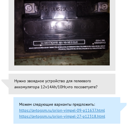
Нужно звоядное устройство для гелеевого
аккомулятора 12v14Ah/10Hr,что посоветуете?
Можем следующие варианты предложить:
https://avtogsm.ru/orion-vimpel-09-p11637.html
https://avtogsm.ru/orion-vimpel-27-p12318.html