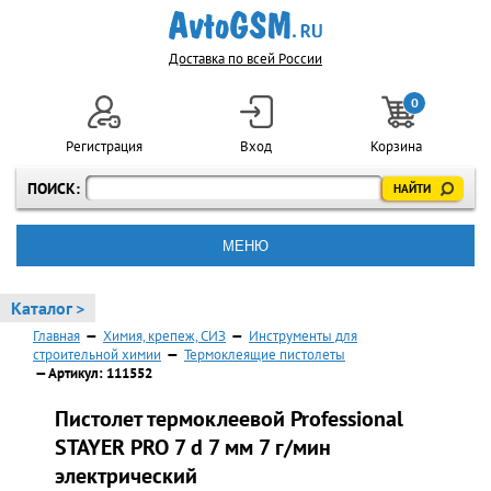
Доставка по всей России
0
Регистрация
Вход
Корзина
ПОИСК:
МЕНЮ
Каталог >
Главная
—
Химия, крепеж, СИЗ
—
Инструменты для
строительной химии
—
Термоклеящие пистолеты
— Артикул: 111552
Пистолет термоклеевой Professional
STAYER PRO 7 d 7 мм 7 г/мин
электрический