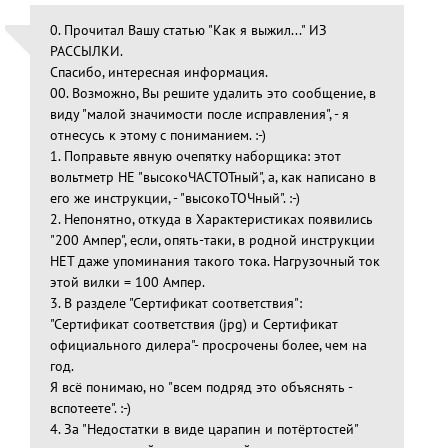
0. Прочитал Вашу статью "Как я выжил..." ИЗ
РАССЫЛКИ.
Спасибо, интересная информация.
00. Возможно, Вы решите удалить это сообщение, в
виду "малой значимости после исправления", - я
отнесусь к этому с пониманием. :-)
1. Поправьте явную очепятку наборщика: этот
вольтметр НЕ "высокоЧАСТОТный", а, как написано в
его же инструкции, - "высокоТОЧный". :-)
2. Непонятно, откуда в Характеристиках появились
"200 Ампер", если, опять-таки, в родной инструкции
НЕТ даже упоминания такого тока. Нагрузочный ток
этой вилки = 100 Ампер.
3. В разделе "Сертификат соответствия":
"Сертификат соответствия (jpg) и Сертификат
официального дилера"- просрочены более, чем на
год.
Я всё понимаю, но "всем подряд это объяснять -
вспотеете". :-)
4. За "Недостатки в виде царапин и потёртостей"