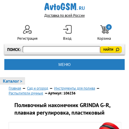
Доставка по всей России
0
Регистрация
Вход
Корзина
ПОИСК:
МЕНЮ
Каталог >
Главная
—
Сад и огород
—
Инструменты для полива
—
Распылители ручные
— Артикул: 106236
Поливочный наконечник GRINDA G-R,
плавная регулировка, пластиковый