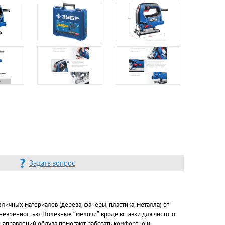
Задать вопрос
личных материалов (дерева, фанеры, пластика, металла) от
невренностью. Полезные ″мелочи″ вроде вставки для чистого
 направлений обдува помогают работать комфортно и