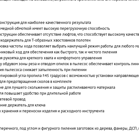
нструкция для наиболее качественного результата
 медной обмоткой имеет высокую перегрузочную способность
нструкции обеспечивает отсутствие люфтов, что способствует высокому качест
кодержатель для Т-образных хвостовиков полотен
овка частоты хода позволяет выбрать наилучший режим работы для любого м
иковый ход для обеспечения как быстрого, так и чистого пиления
я рукоятка для крепкого хвата и комфортного управления
обдувом зоны реза и отводом опилок в пылесос обеспечивает контроль лини
ия пылесоса снижает запыленность при пилении
улировкой угла пропила ±45 градусов с возможностью установки направляюще
 для предотвращения сколов в комплекте
ие для лучшего скольжения и защиты распиливаемого материала
ля повышает удобство при длительной работе
етевой провод
ание держатель для ключа
я хранения и переноски изделия и расходного инструмента
перечного, под углом и фигурного пиления заготовок из дерева, фанеры, ДСП, 