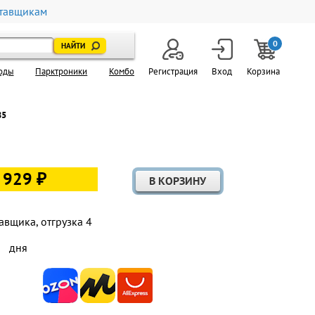
тавщикам
0
оды
Парктроники
Комбо
Регистрация
Вход
Корзина
85
 929 ₽
авщика, отгрузка 4
дня