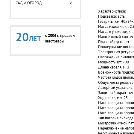
САД И ОГОРОД
>
Характеристики:
Подсветка: есть
Габариты, см: 40x34x
Масса изделия, кг: 2.
Масса в упаковке, кг: 
20
c 2006 г.
продаем
Маятниковый ход: ес
ЛЕТ
автотовары
Плавный пуск: нет
Поддержание постоя
Электронная регулир
Напряжение питания,
Мощность, Вт: 700
Длина кабеля, м: 3
Возможность подклю
Частота ходов пилки
Обдув места реза: ес
Лазерный указатель:
Защитный экран: нет
Ход пилки, мм: 23
Макс. толщина пропил
Макс. толщина пропил
Макс. толщина пропил
Тип патрона пилкоде
Быстрозажимной патр
Переключение напра
Регулировка наклона