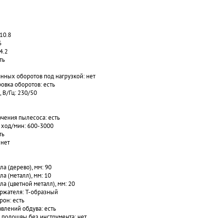
10.8
6
4.2
ть
нных оборотов под нагрузкой: нет
овка оборотов: есть
 В/Гц: 230/50
чения пылесоса: есть
, ход/мин: 600-3000
ть
 нет
а (дерево), мм: 90
а (металл), мм: 10
а (цветной металл), мм: 20
ржателя: Т-образный
он: есть
влений обдува: есть
 подошвы без инструмента: нет