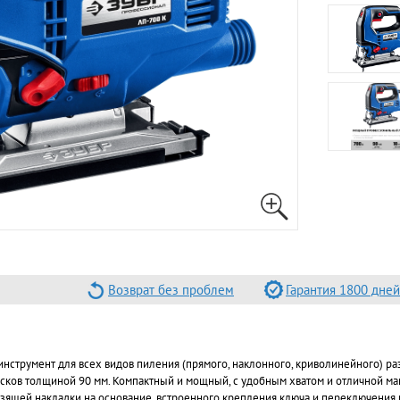
Возврат без проблем
Гарантия 1800 дней
струмент для всех видов пиления (прямого, наклонного, криволинейного) раз
усков толщиной 90 мм. Компактный и мощный, с удобным хватом и отличной ма
ьзящей накладки на основание, встроенного крепления ключа и переключения