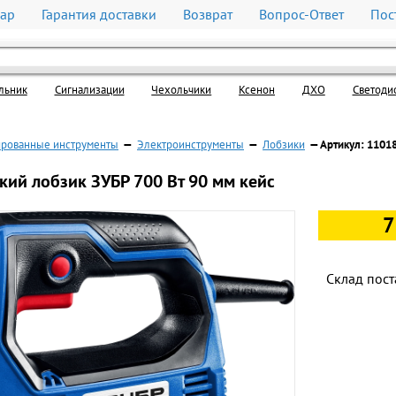
вар
Гарантия доставки
Возврат
Вопрос-Ответ
Пос
льник
Cигнализации
Чехольчики
Ксенон
ДХО
Светоди
рованные инструменты
—
Электроинструменты
—
Лобзики
— Артикул: 1101
кий лобзик ЗУБР 700 Вт 90 мм кейс
7
Склад пост