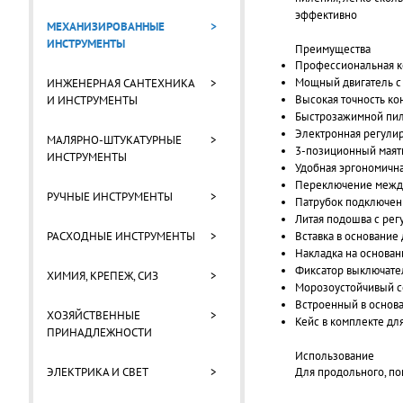
эффективно
МЕХАНИЗИРОВАННЫЕ
>
ИНСТРУМЕНТЫ
Преимущества
Профессиональная ко
Мощный двигатель с
ИНЖЕНЕРНАЯ САНТЕХНИКА
>
Высокая точность ко
И ИНСТРУМЕНТЫ
Быстрозажимной пил
Электронная регулир
МАЛЯРНО-ШТУКАТУРНЫЕ
>
3-позиционный маятн
ИНСТРУМЕНТЫ
Удобная эргономична
Переключение между 
РУЧНЫЕ ИНСТРУМЕНТЫ
>
Патрубок подключен
Литая подошва с рег
Вставка в основание
РАСХОДНЫЕ ИНСТРУМЕНТЫ
>
Накладка на основан
Фиксатор выключате
ХИМИЯ, КРЕПЕЖ, СИЗ
>
Морозоустойчивый с
Встроенный в основ
ХОЗЯЙСТВЕННЫЕ
>
Кейс в комплекте дл
ПРИНАДЛЕЖНОСТИ
Использование
Для продольного, по
ЭЛЕКТРИКА И СВЕТ
>