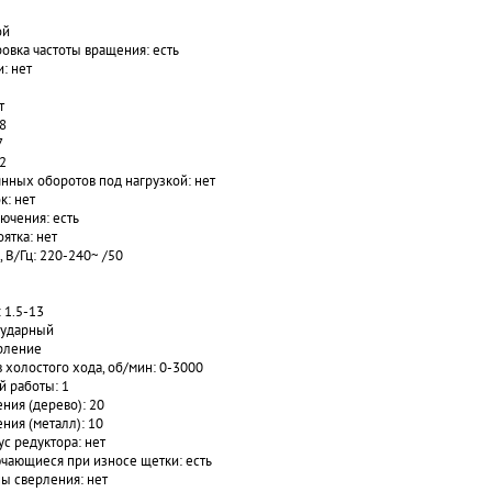
ой
овка частоты вращения: есть
: нет
т
8
7
 2
нных оборотов под нагрузкой: нет
к: нет
ючения: есть
ятка: нет
 В/Гц: 220-240~ /50
 1.5-13
зударный
рление
 холостого хода, об/мин: 0-3000
й работы: 1
ния (дерево): 20
ния (металл): 10
с редуктора: нет
чающиеся при износе щетки: есть
ы сверления: нет