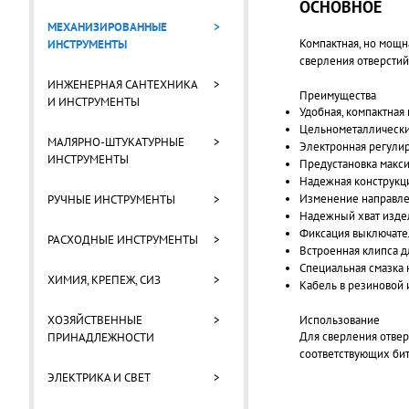
ОСНОВНОЕ
МЕХАНИЗИРОВАННЫЕ
>
Компактная, но мощ
ИНСТРУМЕНТЫ
сверления отверстий
ИНЖЕНЕРНАЯ САНТЕХНИКА
>
Преимущества
И ИНСТРУМЕНТЫ
Удобная, компактная
Цельнометаллический
МАЛЯРНО-ШТУКАТУРНЫЕ
>
Электронная регулир
ИНСТРУМЕНТЫ
Предустановка макси
Надежная конструкци
Изменение направлен
РУЧНЫЕ ИНСТРУМЕНТЫ
>
Надежный хват издел
Фиксация выключате
РАСХОДНЫЕ ИНСТРУМЕНТЫ
>
Встроенная клипса д
Специальная смазка 
ХИМИЯ, КРЕПЕЖ, СИЗ
>
Кабель в резиновой 
Использование
ХОЗЯЙСТВЕННЫЕ
>
Для сверления отверс
ПРИНАДЛЕЖНОСТИ
соответствующих бит
ЭЛЕКТРИКА И СВЕТ
>