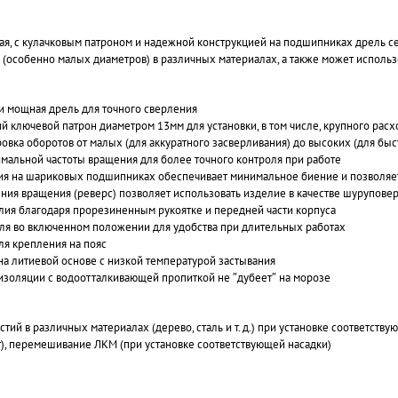
ная, с кулачковым патроном и надежной конструкцией на подшипниках дрель
 (особенно малых диаметров) в различных материалах, а также может исполь
 и мощная дрель для точного сверления
 ключевой патрон диаметром 13мм для установки, в том числе, крупного расх
овка оборотов от малых (для аккуратного засверливания) до высоких (для быс
мальной частоты вращения для более точного контроля при работе
я на шариковых подшипниках обеспечивает минимальное биение и позволяет 
ия вращения (реверс) позволяет использовать изделие в качестве шуруповер
ия благодаря прорезиненным рукоятке и передней части корпуса
ля во включенном положении для удобства при длительных работах
ля крепления на пояс
на литиевой основе с низкой температурой застывания
изоляции с водоотталкивающей пропиткой не ″дубеет″ на морозе
тий в различных материалах (дерево, сталь и т. д.) при установке соответст
), перемешивание ЛКМ (при установке соответствующей насадки)