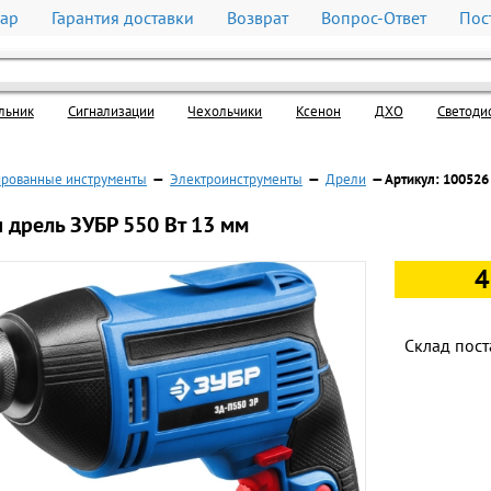
вар
Гарантия доставки
Возврат
Вопрос-Ответ
Пос
льник
Cигнализации
Чехольчики
Ксенон
ДХО
Светоди
рованные инструменты
—
Электроинструменты
—
Дрели
— Артикул: 100526
 дрель ЗУБР 550 Вт 13 мм
4
Склад пост