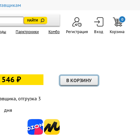
тавщикам
0
оды
Парктроники
Комбо
Регистрация
Вход
Корзина
 546 ₽
авщика, отгрузка 3
дня