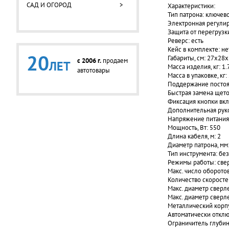
САД И ОГОРОД
>
Характеристики:
Тип патрона: ключев
Электронная регулир
Защита от перегрузки
Реверс: есть
Кейс в комплекте: не
20
Габариты, см: 27x28x
c 2006 г.
продаем
ЛЕТ
Масса изделия, кг: 1.
автотовары
Масса в упаковке, кг:
Поддержание постоя
Быстрая замена щето
Фиксация кнопки вкл
Дополнительная руко
Напряжение питания,
Мощность, Вт: 550
Длина кабеля, м: 2
Диаметр патрона, мм:
Тип инструмента: бе
Режимы работы: све
Макс. число оборотов
Количество скоросте
Макс. диаметр сверле
Макс. диаметр сверле
Металлический корпу
Автоматически отклю
Ограничитель глубин