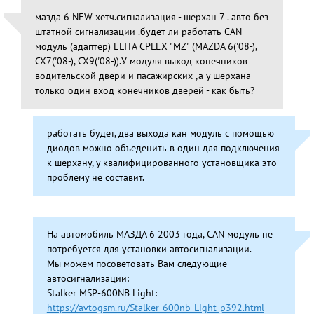
мазда 6 NEW хетч.сигнализация - шерхан 7 . авто без
штатной сигнализации .будет ли работать CAN
модуль (адаптер) ELITA CPLEX "MZ" (MAZDA 6('08-),
CX7('08-), CX9('08-)).У модуля выход конечников
водительской двери и пасажирских ,а у шерхана
только один вход конечников дверей - как быть?
работать будет, два выхода кан модуль с помощью
диодов можно объеденить в один для подключения
к шерхану, у квалифицированного установщика это
проблему не составит.
На автомобиль МАЗДА 6 2003 года, CAN модуль не
потребуется для установки автосигнализации.
Мы можем посоветовать Вам следующие
автосигнализации:
Stalker MSP-600NB Light:
https://avtogsm.ru/Stalker-600nb-Light-p392.html