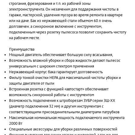
строгания, фрезерования и т.п. из рабочей зоны
электроинструмента. Он незаменим для поддержания чистоты в
гараже, мастерской, удаления мусора во время ремонта в квартире
или на даче. Бак из нержавеющей стали объемом 60 л очень
долговечен. а синхронное включение с инструментом,
подключенным через розетку пылесоса позволит сохранить чистоту
на рабочем месте.
Преимущества
Мощный двигатель обеспечивает большую силу всасывания,
Возможность влажной уборки и сбора жидкости делают пылесос
универсальным с широким спектром применения
Нержавеющий корпус бака гарантирует долговечность
Фильтр тонкой очистки HEPA для максимальной чистоты уборки и
защиты двигателя от пыли
Встроенная розетка с функцией «автостарт» обеспечивает
возможность синхронной работы с инструментом
Возможность подключения к штроборезам ЗУБР серии ЗШ-ХХ
(диаметр подключения 32 мм) и другим инструментам с
соответствующими присоединительными диаметрами патрубков
Максимальная номинальная мощность подключаемого инструмента
2000 Вт
Специальные аксессуары для уборки различных поверхностей
Функция выдувания для сушки красок и жидкостей, а так же для