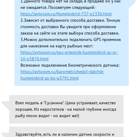
1.Данного товара нет на складе, в продаже он у нас
не ожидается. Посоветуем следующий:
https://avtogsm.ru/Humminbird-737-p1336.html
2.Зависит от выбранного способа доставки. Точную
стоимость доставки Вы увидите при оформлении
заказа на сайте на этапе выбора способа доставки.
3.Можно дополнительно подключить GPS приемник
для нанесения на карту рыбных мест:
https://avtogsm.ru/gps-priemnik-humminbird-as-gr-
16-p3870.html
Возможно подключение биометрического датчика:
https://avtogsm.ru/barometricheskii-datchik-
humminbird-as-bp-p3791.html
Взял модель в "Сусанине". Цена устраивает, качество
хорошее. Из недостатков - на малой глубине иногда
рыбу плохо видит - но видит же!)
Здравствуйте, есть ли в наличии датчик скорости и