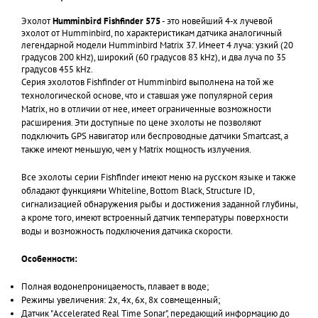
Эхолот
Humminbird Fishfinder 575
- это новейший 4-х лучевой
эхолот от Humminbird, по характеристикам датчика аналогичный
легендарной модели Humminbird Matrix 37. Имеет 4 луча: узкий (20
градусов 200 kHz), широкий (60 градусов 83 kHz), и два луча по 35
градусов 455 kHz.
Серия эхолотов Fishfinder от Humminbird выполнена на той же
технологической основе, что и ставшая уже популярной серия
Matrix, но в отличии от нее, имеет ограниченные возможности
расширения. Эти доступные по цене эхолоты не позволяют
подключить GPS навигатор или беспроводные датчики Smartcast, а
также имеют меньшую, чем у Matrix мощность излучения.
Все эхолоты серии Fishfinder имеют меню на русском языке и также
обладают функциями Whiteline, Bottom Black, Structure ID,
сигнализацией обнаружения рыбы и достижения заданной глубины,
а кроме того, имеют встроенный датчик температуры поверхности
воды и возможность подключения датчика скорости.
Особенности:
Полная водонепроницаемость, плавает в воде;
Режимы увеличения: 2х, 4х, 6х, 8x совмещенный;
Датчик "Accelerated Real Time Sonar", передающий информацию до