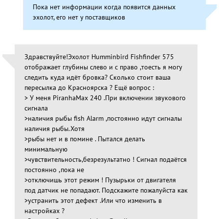
Пока нет информации когда появится данных
эхолот, его нет у поставщиков
Здравствуйте!Эхолот Humminbird Fishfinder 575
отображает глубины слево и с право ,тоесть я могу
следить куда идёт бровка? Сколько стоит ваша
пересылка до Красноярска ? Ещё вопрос :
> У меня PiranhaMax 240 .При включении звукового
сигнала
>наличия рыбы fish Alarm ,постоянно идут сигналы
наличия рыбы.Хотя
>рыбы нет и в помине . Пытался делать
минимальную
>чувствительность,безрезультатно ! Сигнал подаётся
постоянно ,пока не
>отключишь этот режим ! Пузырьки от двигателя
под датчик не попадают. Подскажите пожалуйста как
>устранить этот дефект .Или что изменить в
настройках ?