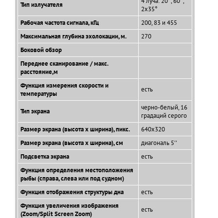
4 луча: 20°, 60°,
Тип излучателя
2x35°
Рабочая частота сигнала, кГц
200, 83 и 455
Максимальная глубина эхолокации, м.
270
Боковой обзор
Переднее сканирование / макс.
расстояние,м
Функция измерения скорости и
есть
температуры
черно-белый, 16
Тип экрана
градаций серого
Размер экрана (высота х ширина), пикс.
640x320
Размер экрана (высота х ширина), см
диагональ 5''
Подсветка экрана
есть
Функция определения местоположения
рыбы (справа, слева или под судном)
Функция отображения структуры дна
есть
Функция увеличения изображения
есть
(Zoom/Split Screen Zoom)